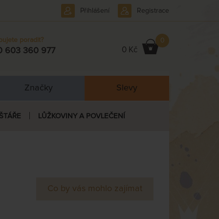
Přihlášení
Registrace
bujete poradit?
0
0 Kč
0 603 360 977
Značky
Slevy
ŠTÁŘE
LŮŽKOVINY A POVLEČENÍ
Co by vás mohlo zajímat