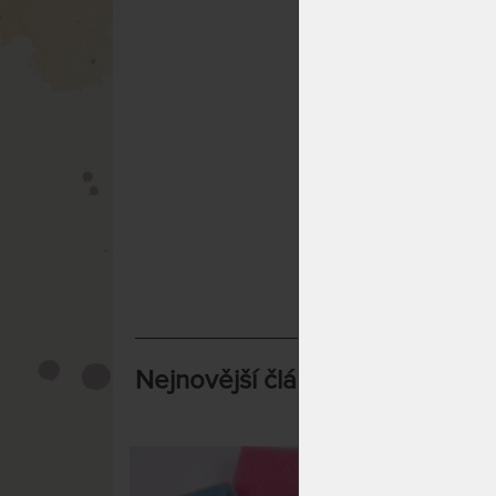
vaše první kriter
Matrace z bio pě
nezapomeňte, že 
Správná volba ma
Přečtěte si také 
Zdravotní ma
Jak vybrat n
Tuhost matr
Nejnovější články v kategorii:
M