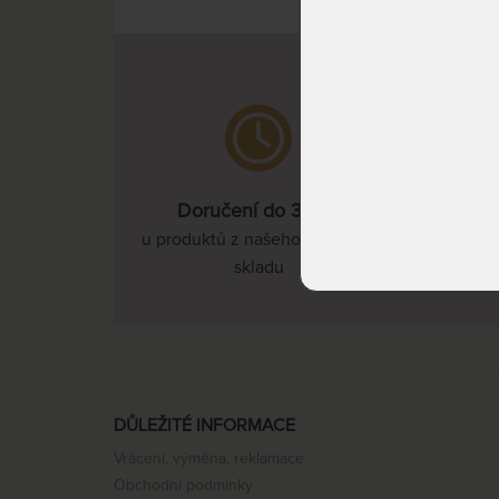
Doručení do 3 dnů
u produktů z našeho vlastního
skladu
DŮLEŽITÉ INFORMACE
Vrácení, výměna, reklamace
Obchodní podmínky