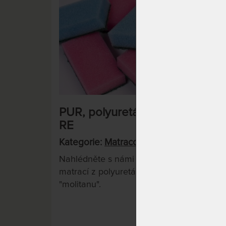
PUR, polyuretán, molitan nebo
RE
Kategorie:
Matracové pěny
Nahlédněte s námi do zákulisí výroby
matrací z polyuretánu a lidově zvaného
"molitanu".
Číst více