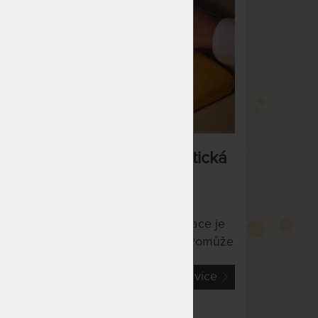
aměťová, termo, viscoelastická
 lenivá pěna
tegorie:
Matracové pěny
ký je v tom rozdíl? Paměťová matrace je
ce "lenivá", ale má dobrou paměť. Pomůže
m zbavit se bolestí páteře i kloubů.
Číst více