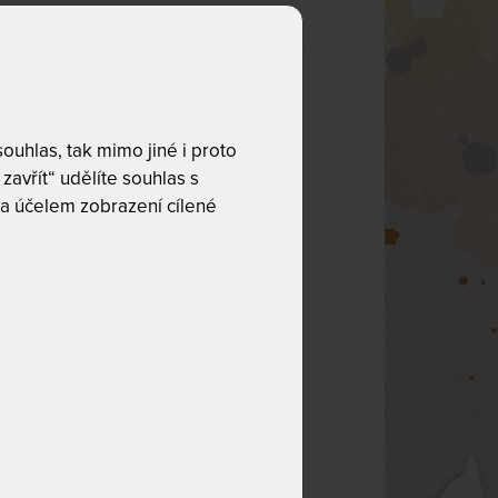
uhlas, tak mimo jiné i proto
zavřít“ udělíte souhlas s
a účelem zobrazení cílené
ak stejné bio
pného produktu
žití přírodního
to vyrobené
ití rostlinných
patříte mezi
io pěnou
splňuje