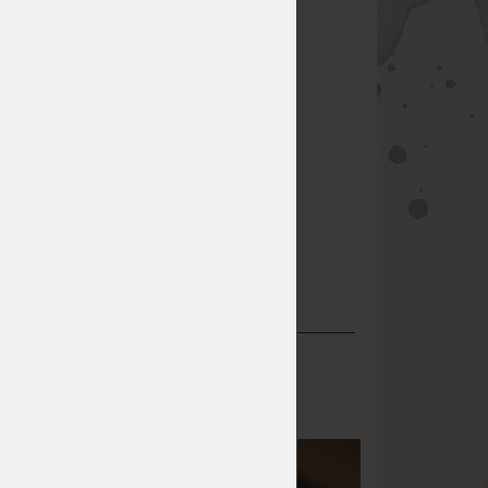
 Nahlédněte, a
avého spaní.