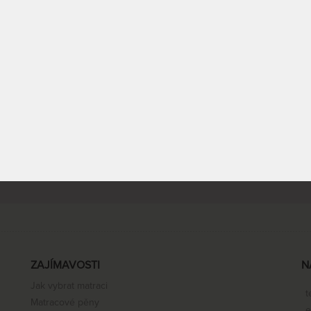
Produkty na míru
Doprava zdarma
velký výběr atypických
u vybraných produktů
rozměrů
ZAJÍMAVOSTI
N
Jak vybrat matraci
t
Matracové pěny
e