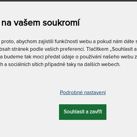
 na vašem soukromí
NA
roto, abychom zajistili funkčnosti webu a pokud nám dáte so
cové pěny
sah stránek podle vašich preferencí. Tlačítkem „Souhlasit a 
 a budeme tak moci předat údaje o používání našeho webu z
h a sociálních sítích případně taky na dalších webech.
bu matrací musí přece být něčím výjimečná. Nebude to vš
é pěny, při výrobě které část vstupního syntetického, ro
Podrobné nastavení
írodní složkou, konkrétně rostlinnými oleji či výtažky
.
Pou
sticitu pěny a omezuje se použití umělých přísad.
Souhlasit a zavřít
rétně sójový olej nebo výtěžek ze skočce obecného. Tak
stnostmi obdobou
matrací ze studené a lenivé pěny
. Použ
díl nerostných surovin a tedy šetří přírodní zdroje
. Pokud 
ních materiálů, anebo hledáte něco nevšední,
matrace s b