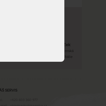
22 kvalitních značek
Česká republika, Slovenská
republika, Německo, Itálie
ÁŠ SERVIS
el.:
+420 603 360 977
-mail:
objednavky@dreamlux.cz