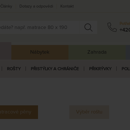
Články
Dotazy a odpovědi
Kontakt
Potře
+42
Nábytek
Zahrada
ROŠTY
PŘISTÝLKY A CHRÁNIČE
PŘIKRÝVKY
POL
tracové pěny
Výběr roštu