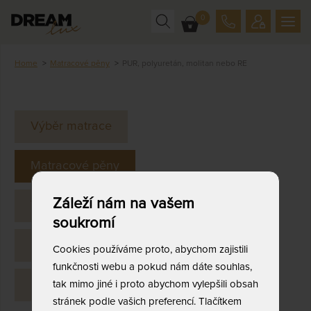
0
Home
Matracové pěny
PUR, polyuretán, molitan nebo RE
Výběr matrace
Matracové pěny
Záleží nám na vašem
Výběr roštu
soukromí
Co by vás mohlo zajímat
Cookies používáme proto, abychom zajistili
funkčnosti webu a pokud nám dáte souhlas,
O spaní
tak mimo jiné i proto abychom vylepšili obsah
stránek podle vašich preferencí. Tlačítkem