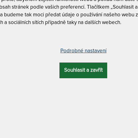
ace
sah stránek podle vašich preferencí. Tlačítkem „Souhlasit a 
šší nosností
 a budeme tak moci předat údaje o používání našeho webu z
l matrace zvolit?
h a sociálních sítích případně taky na dalších webech.
py matrací
ci pro miminko?
Podrobné nastavení
 ve spánku
atrace
mi
Souhlasit a zavřít
litní spánek
atraci se nakonec
?
 je potřeba se zaměřit na
konkrétní potřeby osoby
, kter
ce věnujte čas
chat, a to platí také u výběru matrace. Jak správně koup