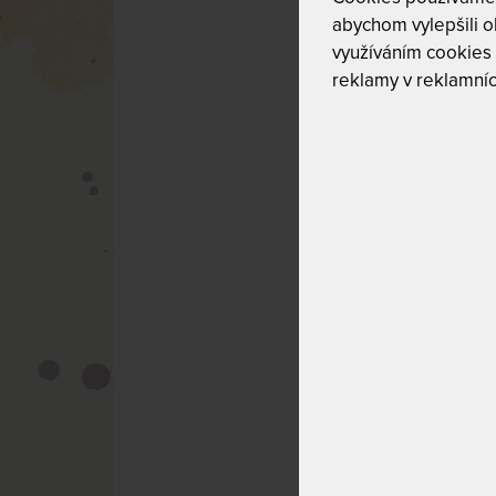
Výška matr
abychom vylepšili ob
Matrace s vy
využíváním cookies
Jaký materiá
reklamy v reklamníc
Speciální ti
Jakou matra
Vliv roštu
Vliv polohy
Životnost m
Spaní na ze
Tipy pro kva
Pro jakou m
rozhodnout
U výběru matrace
používat.
Výběru matra
Nic se nesmí uspě