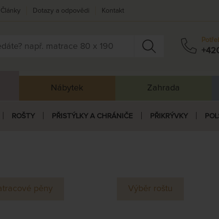
Články
Dotazy a odpovědi
Kontakt
Potře
+42
Nábytek
Zahrada
ROŠTY
PŘISTÝLKY A CHRÁNIČE
PŘIKRÝVKY
POL
tracové pěny
Výběr roštu