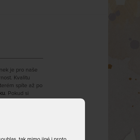
nek je pro naše
nost. Kvalitu
kterém spíte až po
ku
. Pokud si
uhlas, tak mimo jiné i proto