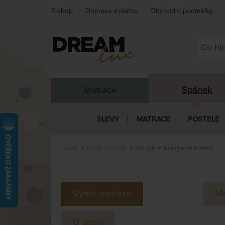
E-shop
Doprava a platba
Obchodní podmínky
Matrace
Spánek
SLEVY
MATRACE
POSTELE
Home
Výběr matrace
Jak vybrat tu nejlepší matraci
Výběr matrace
Ma
O spaní