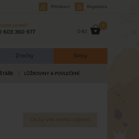
Přihlášení
Registrace
bujete poradit?
0
0 Kč
0 603 360 977
Značky
Slevy
ŠTÁŘE
LŮŽKOVINY A POVLEČENÍ
Co by vás mohlo zajímat