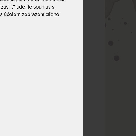
zavřít“ udělíte souhlas s
a účelem zobrazení cílené
á bude matraci
it matraci