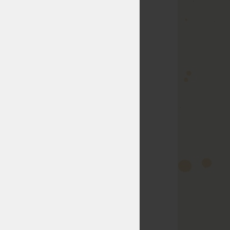
a při výběru
išnou stavbou
 lidí už se to
na zjišťování
ší matrace
o se zpevněnými
ace určena.
matrace se velmi
 vaše váha vyšší
élka matrace by