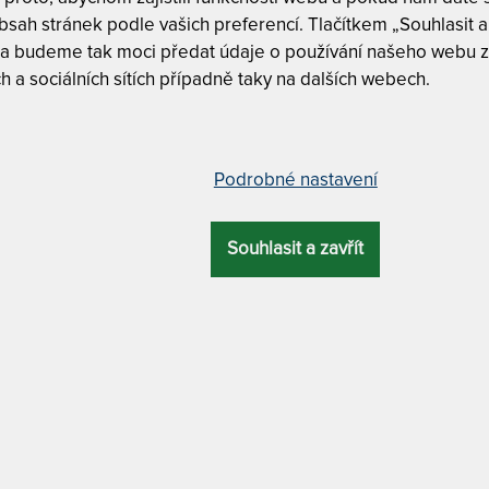
livňuje spánek?
sah stránek podle vašich preferencí. Tlačítkem „Souhlasit a 
 že stres ničí váš spánek?
 a budeme tak moci předat údaje o používání našeho webu z
ouhodobého stresu a špatného
h a sociálních sítích případně taky na dalších webech.
spánek při stresu?
at odbornou pomoc?
Podrobné nastavení
dotazy okolo stresu a spánku
Souhlasit a zavřít
S OVLIVŇUJE SPÁNEK?
ře
akem, tělo produkuje více stresových hormonů – hlavně ko
u užitečné, když potřebujete rychle reagovat, ale pro spá
jí tep, zvyšují krevní tlak a drží mozek v pohotovosti.
pnout hlavu“
sychické napětí. V posteli místo relaxace přemýšlíme o prá