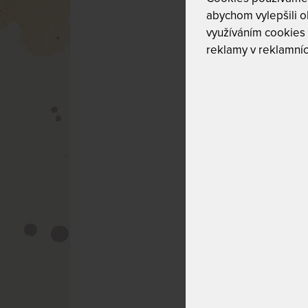
Jak stres ov
abychom vylepšili ob
Jak poznáte,
využíváním cookies
Důsledky dl
reklamy v reklamníc
spánku
Jak zlepšit 
Kdy vyhled
Nejčastější 
Závěr
JAK STRE
Hormonální bou
Když jsme pod tl
adrenalin. Ty jso
pohromou. Zrychlu
Neschopnost „vy
Stres přináší i p