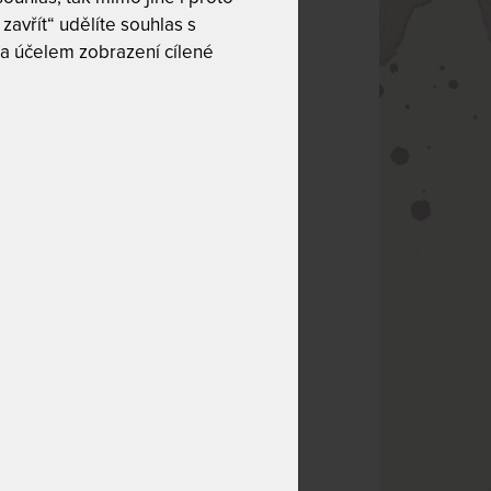
zavřít“ udělíte souhlas s
a účelem zobrazení cílené
rtizol a
nek jsou
ci, financích nebo