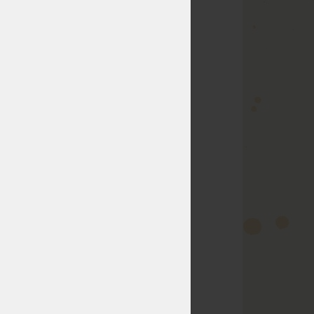
ek je klíčový pro
pí, zvládají i
?
tky“.
tivost.
le. V obdobích
 věcí
.
í“, ale o stav,