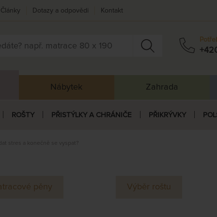
Články
Dotazy a odpovědi
Kontakt
Potře
+42
Nábytek
Zahrada
ROŠTY
PŘISTÝLKY A CHRÁNIČE
PŘIKRÝVKY
POL
ádat stres a konečně se vyspat?
tracové pěny
Výběr roštu