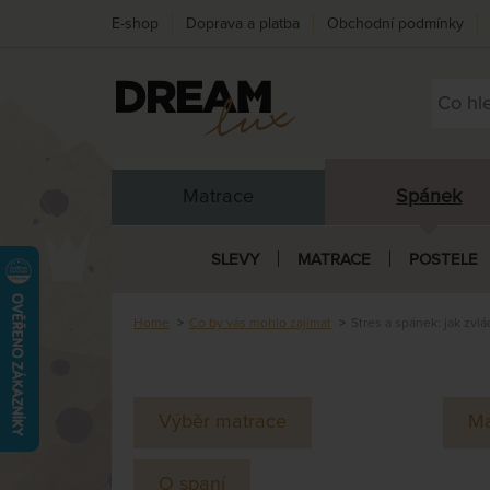
E-shop
Doprava a platba
Obchodní podmínky
Matrace
Spánek
SLEVY
MATRACE
POSTELE
Home
Co by vás mohlo zajímat
Stres a spánek: jak zvl
Výběr matrace
Ma
O spaní