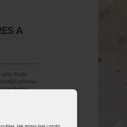
RES A
 sami. Podle
stější příčinou.
 to je škoda.
o i mysl
. Opačně
presím
,
uhlas, tak mimo jiné i proto