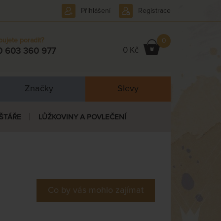
Přihlášení
Registrace
bujete poradit?
0
0 Kč
0 603 360 977
Značky
Slevy
ŠTÁŘE
LŮŽKOVINY A POVLEČENÍ
Co by vás mohlo zajímat