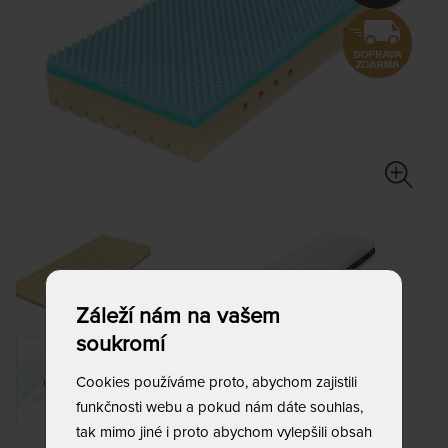
Záleží nám na vašem
soukromí
Cookies používáme proto, abychom zajistili
funkčnosti webu a pokud nám dáte souhlas,
tak mimo jiné i proto abychom vylepšili obsah