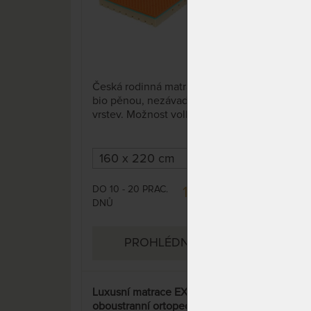
14 x
Česká rodinná matrace s línou
Stře
bio pěnou, nezávadné lepení
anti
vrstev. Možnost volby profilace
hybr
ložné plochy. Odvětrávací
Hybr
systém dvou-dílného potahu s
nejl
dutým vláknem zajišťuje
pamě
termoregulaci, spánek bez
pruž
přehřívání a pocení.
tuho
DO 10 - 20 PRAC.
DO 1
16 300 Kč
pom
DNŮ
DNŮ
19 176 Kč
supe
PROHLÉDNOUT
Luxusní matrace EXCELENT -
SUP
oboustranní ortopedická
cm -