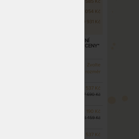
 Blue Wellness 22 cm
17 585 Kč
 Blue Wellness 24 cm
18 054 Kč
 Blue Wellness 26 cm
19 931 Kč
E WELLNESS 20 CM - ANTIBAKTERIÁLNÍ
RIDNÍ A HR PĚNOU – AKCE „FÉROVÉ CENY“
NA OBJEDNÁVKU
Zvolte
odesíláme do 10 - 20 prac.
rozměr
dnů
NA OBJEDNÁVKU
6 537 Kč
odesíláme do 10 - 20 prac.
7 690 Kč
dnů
NA OBJEDNÁVKU
7 190 Kč
odesíláme do 10 - 20 prac.
8 459 Kč
dnů
SKLADEM > 5 KS
6 537 Kč