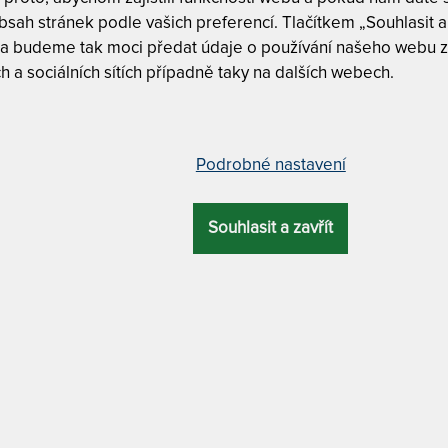
m
sah stránek podle vašich preferencí. Tlačítkem „Souhlasit a 
c
 a budeme tak moci předat údaje o používání našeho webu z
1
h a sociálních sítích případně taky na dalších webech.
kteriální matrace s hybridní a HR
 cm
Podrobné nastavení
Tuhost 8 z
Nosnost 1
Souhlasit a zavřít
OVÁ
ZÁRUKA
PROFILACE
ÚČEL
KA
Odvod vlhk
cm
6 let
7 zón
pohybové problémy
Snímatelný
MATERIÁL POTAHU
SUPER FOX BL
/ praní na 60 °C + odvětrávací systém + Tencel / Lyocell
Super Fox