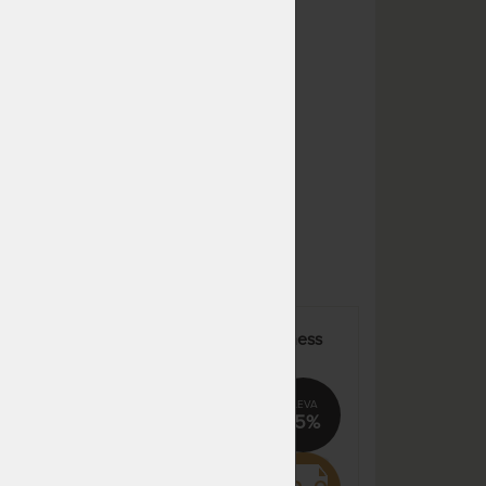
dnů
NA OBJEDNÁVKU
14 380 Kč
odesíláme do 10 - 20 prac.
16 918 Kč
dnů
NA OBJEDNÁVKU
7 190 Kč
odesíláme do 10 - 20 prac.
8 459 Kč
dnů
NA OBJEDNÁVKU
7 190 Kč
odesíláme do 10 - 20 prac.
8 459 Kč
dnů
NA OBJEDNÁVKU
7 190 Kč
odesíláme do 10 - 20 prac.
8 459 Kč
dnů
 pro
SUPER FOX CLOUD Wellness
E s
20 cm - matrace s jemnou
NA OBJEDNÁVKU
7 844 Kč
 jako
hybridní pěnou GelTouch –
odesíláme do 10 - 20 prac.
9 228 Kč
AKCE „Férové ceny“
dnů
%
15%
NA OBJEDNÁVKU
8 628 Kč
odesíláme do 10 - 20 prac.
10 151 Kč