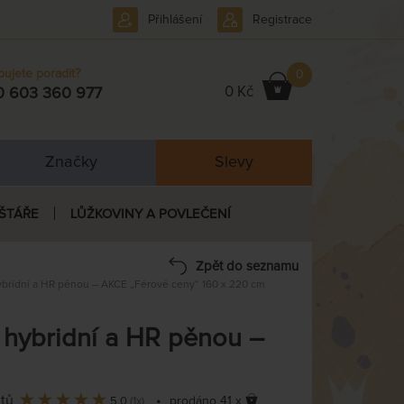
Přihlášení
Registrace
bujete poradit?
0
0 Kč
0 603 360 977
Značky
Slevy
ŠTÁŘE
LŮŽKOVINY A POVLEČENÍ
Zpět do seznamu
ybridní a HR pěnou – AKCE „Férové ceny“ 160 x 220 cm
 hybridní a HR pěnou –
ntů
•
prodáno 41 x
5,0
(1x)