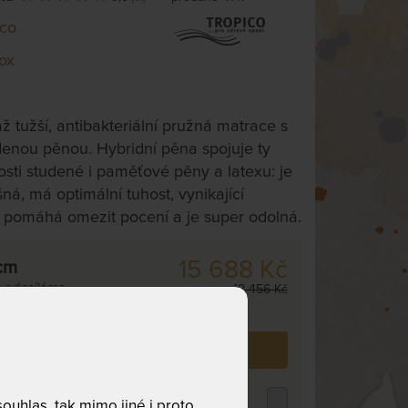
ico
ox
ž tužší, antibakteriální pružná matrace s
denou pěnou. Hybridní pěna spojuje ty
nosti studené i paměťové pěny a latexu: je
ná, má optimální tuhost, vynikající
, pomáhá omezit pocení a je super odolná.
15 688 Kč
cm
,
odesíláme
18 456 Kč
. dnů
 již zakoupilo
41
zákazníků.
ROPICO POLYCOTTON MEDICAL -
uhlas, tak mimo jiné i proto