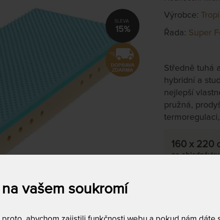
Výrobce:
Trop
15%
Řada:
Super F
Středně tuhá a
hybridní a stu
nejlepší vlast
pružná, prodyš
termoregulaci
160 x 220 
na objednávku
do 10 - 20 prac
 na vašem soukromí
Tento produkt si
T
roto, abychom zajistili funkčnosti webu a pokud nám dáte so