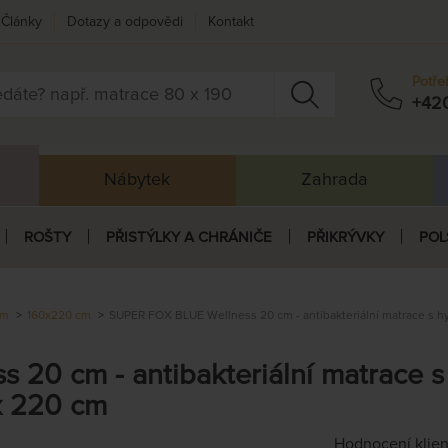
Články
Dotazy a odpovědi
Kontakt
Potře
+42
Nábytek
Zahrada
ROŠTY
PŘISTÝLKY A CHRÁNIČE
PŘIKRÝVKY
POL
cm
160x220 cm
SUPER FOX BLUE Wellness 20 cm - antibakteriální matrace s h
20 cm - antibakteriální matrace s
x 220 cm
Hodnocení klie