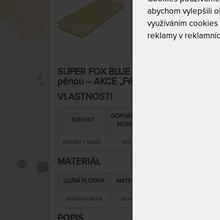
abychom vylepšili ob
využíváním cookies
reklamy v reklamníc
SUPER FOX BLUE Wellness 20 cm - antiba
pěnou – AKCE „Férové ceny“ 160 x 220
VLASTNOSTI
DOPORUČENÁ
SNÍMATELNÝ
CELK
TUHOST
NOSNOST
POTAH
VÝŠ
střední + tvrdší
135 kg
ano
20 
MATERIÁL
LOŽNÍ PLOCHA
MATERIÁL JÁDRA
studená pěna
studená pěna
antibakteriální 
POPIS