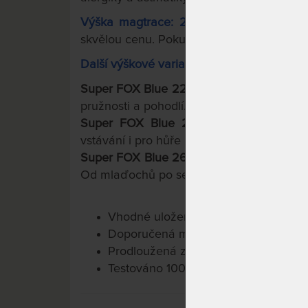
Výška magtrace: 20 cm - 4 cm hybridní
skvělou cenu. Pokud můžete, začněte zde
Další výškové varianty:
Super FOX Blue
22 - 4 cm
hybridní
pěny.
pružnosti a pohodlí. Univerzální použití. L
Super FOX Blue 24 - 4 cm
hybridní
p
vstávání i pro hůře pohyblivé jedince.
Super FOX Blue 26 - 4 cm
hybridní
pěny.
Od mlaďochů po seniory.
Vhodné uložení na pevný laťkový neb
Doporučená maximální nosnost 135 
Prodloužená záruka 6 let na jádro m
Testováno 100.000x.