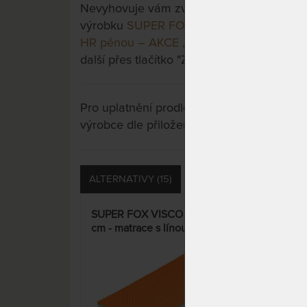
Nevyhovuje vám zvolená varianta výrobku?
výrobku
SUPER FOX BLUE Wellness 20 cm -
HR pěnou – AKCE „Férové ceny“
a třeba s
další přes tlačítko "Zobrazit všechny varian
Pro uplatnění prodloužené záruky je nutn
výrobce dle přiložených instrukcí u výrobk
ALTERNATIVY (15)
PŘÍSLUŠENSTVÍ (12)
SUPER FOX VISCO Wellness 20
SUP
cm - matrace s línou pěnou –
cm -
AKCE „Férové ceny“
hyb
„Fé
15%