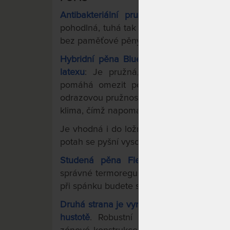
Antibakteriální pružná matrace s hyb
pohodlná, tuhá tak akorát a super vzdušn
bez paměťové pěny a s větší pružností.
Hybridní pěna Blue spojuje ty nejlepší
latexu
: Je pružná, prodyšná, má optimál
pomáhá omezit pocení a je super odolná
odrazovou pružnost, vzdušnost a pocitovo
klima, čímž napomáhá předcházet pocení
Je vhodná i do ložnic s většími výkyvy tep
potah se pyšní vysokým podílem přírodníc
Studená pěna Flexifoam® HR-XF: sup
správné termoregulaci a zajišťuje extra 
při spánku budete snadno otáčet.
Druhá strana je vyrobena z houževnaté s
hustotě
. Robustní konstrukce zajišťuje 