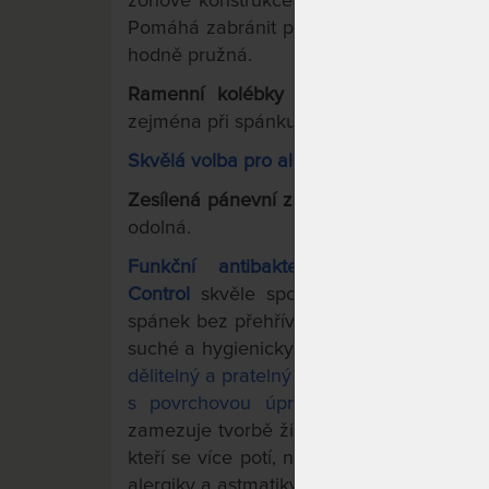
zónové konstrukce.
Má 7 zón se speciáln
Pomáhá zabránit pocitu přeležení – každ
hodně pružná.
Ramenní kolébky pro uvolnění ramen
zejména při spánku na boku.
Skvělá volba pro alergiky.
Zesílená pánevní zóna matrace
– oblast 
odolná.
Funkční antibakteriální potah s o
Control
skvěle spolupracuje s jádrem ma
spánek bez přehřívání a pocení či příliš
suché a hygienicky čisté.
Prošitý klimatiz
dělitelný a pratelný (60 °C).
Vysoký 49% pod
s povrchovou úpravou AegisTM (antibakt
zamezuje tvorbě živného prostředí pro rozt
kteří se více potí, nemusí mít strach). Př
alergiky a astmatiky.