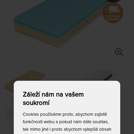
Záleží nám na vašem
soukromí
Cookies používáme proto, abychom zajistili
funkčnosti webu a pokud nám dáte souhlas,
tak mimo jiné i proto abychom vylepšili obsah