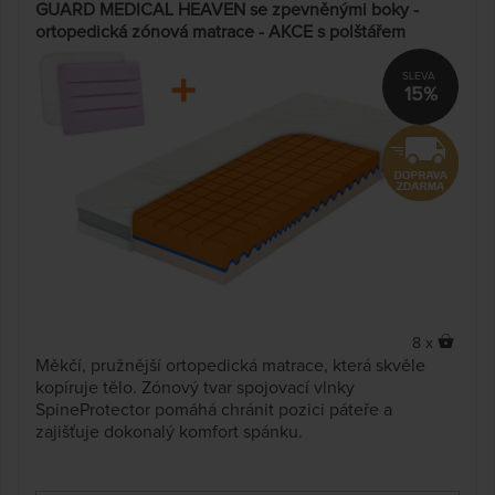
GUARD MEDICAL HEAVEN se zpevněnými boky -
ortopedická zónová matrace - AKCE s polštářem
Antibacterial Gel jako DÁREK
15%
8 x
Měkčí, pružnější ortopedická matrace, která skvěle
kopíruje tělo. Zónový tvar spojovací vlnky
SpineProtector pomáhá chránit pozici páteře a
zajišťuje dokonalý komfort spánku.