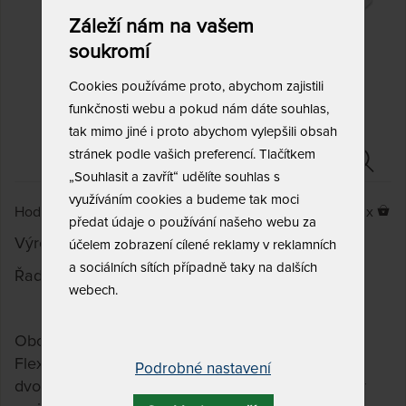
Záleží nám na vašem
soukromí
Cookies používáme proto, abychom zajistili
funkčnosti webu a pokud nám dáte souhlas,
tak mimo jiné i proto abychom vylepšili obsah
stránek podle vašich preferencí. Tlačítkem
„Souhlasit a zavřít“ udělíte souhlas s
využíváním cookies a budeme tak moci
Hodnocení klientů
Prodáno 909 x
4,9
(19x)
předat údaje o používání našeho webu za
Výrobce:
DreamLux
účelem zobrazení cílené reklamy v reklamních
a sociálních sítích případně taky na dalších
Řada:
DreamLux Wanda
webech.
Oboustranná matrace vyrobena z pružných
Flexifoam studených pěn s dlouhou životností. S
Podrobné nastavení
dvoudílným potahem, pratelným na 95 °C. Strany