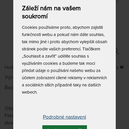
Záleží nám na vašem
soukromí
Cookies používáme proto, abychom zajistili
funkčnosti webu a pokud nám dáte souhlas,
tak mimo jiné i proto abychom vylepšili obsah
stránek podle vašich preferencí. Tlačítkem
„Souhlasit a zavřít“ udělíte souhlas s
využíváním cookies a budeme tak moci
Hodnocení klientů
Prodáno 909 x
4,9
(19x)
předat údaje o používání našeho webu za
Výrobce:
DreamLux
účelem zobrazení cílené reklamy v reklamních
a sociálních sítích případně taky na dalších
Řada:
DreamLux Wanda
webech.
Oboustranná matrace vyrobena z pružných
Flexifoam studených pěn s dlouhou životností. S
Podrobné nastavení
dvoudílným potahem, pratelným na 95 °C. Strany