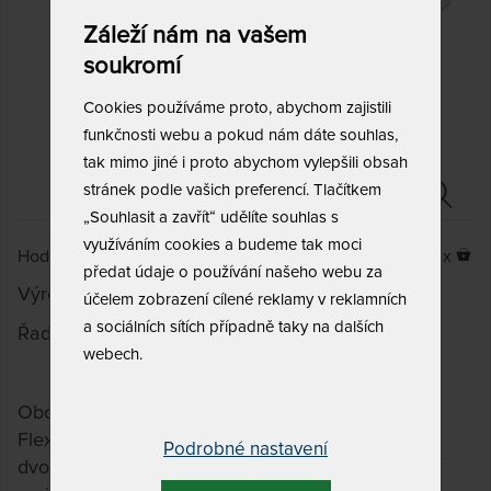
Záleží nám na vašem
soukromí
Cookies používáme proto, abychom zajistili
funkčnosti webu a pokud nám dáte souhlas,
tak mimo jiné i proto abychom vylepšili obsah
stránek podle vašich preferencí. Tlačítkem
„Souhlasit a zavřít“ udělíte souhlas s
využíváním cookies a budeme tak moci
Hodnocení klientů
Prodáno 909 x
4,9
(19x)
předat údaje o používání našeho webu za
Výrobce:
DreamLux
účelem zobrazení cílené reklamy v reklamních
a sociálních sítích případně taky na dalších
Řada:
DreamLux Wanda
webech.
Oboustranná matrace vyrobena z pružných
Flexifoam studených pěn s dlouhou životností. S
Podrobné nastavení
dvoudílným potahem, pratelným na 95 °C. Strany