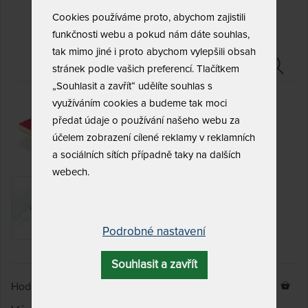
Cookies používáme proto, abychom zajistili
funkčnosti webu a pokud nám dáte souhlas,
tak mimo jiné i proto abychom vylepšili obsah
stránek podle vašich preferencí. Tlačítkem
„Souhlasit a zavřít“ udělíte souhlas s
využíváním cookies a budeme tak moci
předat údaje o používání našeho webu za
účelem zobrazení cílené reklamy v reklamních
a sociálních sítích případně taky na dalších
webech.
Podrobné nastavení
Souhlasit a zavřít
Hodnocení klientů
Prodáno 105 x
5,0
(3x)