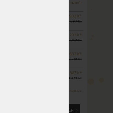
odesíláme do 10 - 20 prac.
rozměr
dnů
NA OBJEDNÁVKU
3 902 Kč
odesíláme do 10 - 20 prac.
4 590 Kč
dnů
NA OBJEDNÁVKU
4 292 Kč
odesíláme do 10 - 20 prac.
5 049 Kč
dnů
m
NA OBJEDNÁVKU
4 682 Kč
odesíláme do 10 - 20 prac.
5 508 Kč
dnů
NA OBJEDNÁVKU
6 867 Kč
odesíláme do 10 - 20 prac.
8 078 Kč
dnů
NA OBJEDNÁVKU
6 248 Kč
ZOBRAZIT VŠECHNY VARIANTY
odesíláme do 10 - 20 prac.
7 350 Kč
dnů
EM O VLASTNÍ, ATYPICKÝ ROZMĚR
NA OBJEDNÁVKU
7 803 Kč