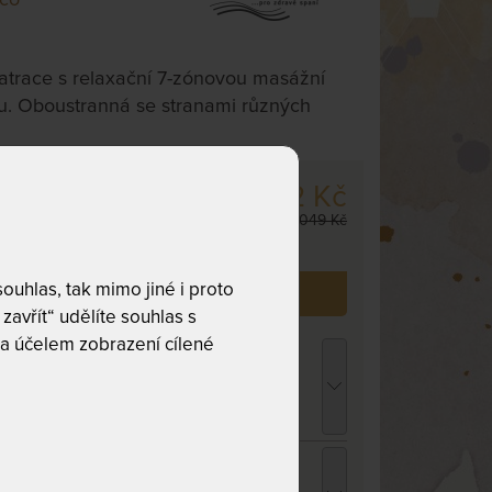
trace s relaxační 7-zónovou masážní
u. Oboustranná se stranami různých
4 292 Kč
m
,
odesíláme
5 049 Kč
. dnů
uhlas, tak mimo jiné i proto
 již zakoupilo
105
zákazníků.
zavřít“ udělíte souhlas s
a účelem zobrazení cílené
opper VISCO MEDIDRY KOMPRI 4 cm -
rchní matrace z paměťové pěny - AKCE
Férové ceny" 80 x 190 cm
 760 Kč
chci slevu
132 Kč
ENCEL TROPICO bílá - prostěradlo pro
ysoké i atypické matrace 90 - 100 x 200 -