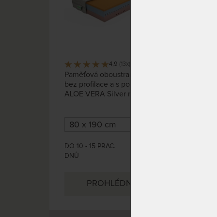
4,9
(13x)
269 x
Paměťová oboustranná matrace
Oblí
bez profilace a s potahem z
obo
ALOE VERA Silver materiálu.
kval
zaru
dlou
DO 10 - 15 PRAC.
DO 1
4 799 Kč
DNŮ
DNŮ
5 407 Kč
PROHLÉDNOUT