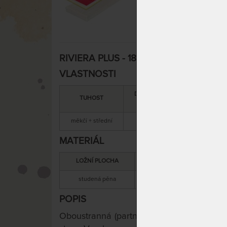
RIVIERA PLUS - 18 cm zónová matrace 
VLASTNOSTI
DOPORUČENÁ
SNÍMATEL
TUHOST
NOSNOST
POTAH
měkčí + střední
110 kg
ano
MATERIÁL
LOŽNÍ PLOCHA
MATERIÁL JÁDRA
studená pěna
studená pěna
POPIS
Oboustranná (partnerská) matrace s výškou