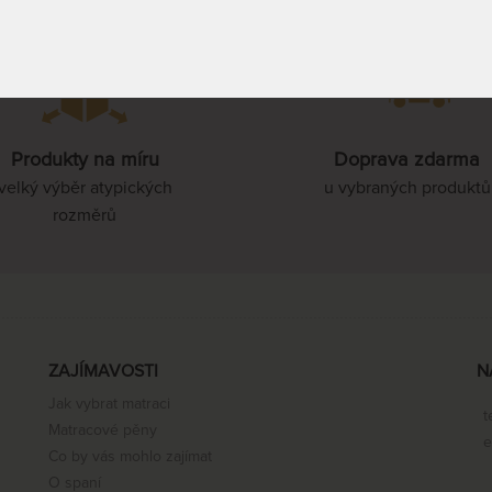
80 x 210 cm
Produkty na míru
Doprava zdarma
85 x 210 cm
velký výběr atypických
u vybraných produktů
rozměrů
90 x 210 cm
100 x 210 cm
ZAJÍMAVOSTI
N
Jak vybrat matraci
110 x 210 cm
t
Matracové pěny
e
Co by vás mohlo zajímat
O spaní
120 x 210 cm