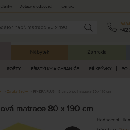
Články
Dotazy a odpovědi
Kontakt
Potře
+42
Nábytek
Zahrada
ROŠTY
PŘISTÝLKY A CHRÁNIČE
PŘIKRÝVKY
POL
ky
Záruka 3 roky
RIVIERA PLUS - 18 cm zónová matrace 80 x 190 cm
nová matrace 80 x 190 cm
Hodnocení klie
Výrobce:
Trop