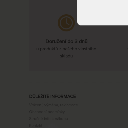
Doručení do 3 dnů
u produktů z našeho vlastního
skladu
DŮLEŽITÉ INFORMACE
Vrácení, výměna, reklamace
Obchodní podmínky
Stručné info k nákupu
Kontakt