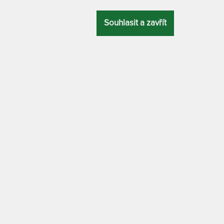
2
7
Souhlasit a zavřít
T
v
2
80 x 190 cm
7
T
NÝ
CELKOVÁ
p
ZÁRUKA
PROFILACE
VÝŠKA
-
7
Tuhost 5 z
18 cm
3 roky
7 zón
RIVIERA PLUS 
MATERIÁL POTAHU
90 x 200 cm
s klimatizační vrstvou z dutého vlákna
 18 cm a rozdílnou tuhostí a profilací
ATYP