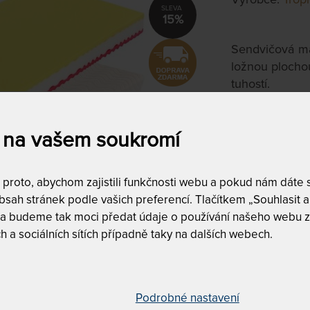
15%
Sendvičová ma
ložnou plocho
tuhostí.
80 x 190 c
 na vašem soukromí
na objednávku
do 10 - 20 prac
roto, abychom zajistili funkčnosti webu a pokud nám dáte so
Tento produkt si
sah stránek podle vašich preferencí. Tlačítkem „Souhlasit a 
 a budeme tak moci předat údaje o používání našeho webu z
T
h a sociálních sítích případně taky na dalších webech.
v
"
1
T
Podrobné nastavení
v