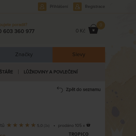
Přihlášení
Registrace
bujete poradit?
0
0 Kč
0 603 360 977
Značky
Slevy
ŠTÁŘE
LŮŽKOVINY A POVLEČENÍ
Zpět do seznamu
ntů
•
prodáno 105 x
5,0
(3x)
ico