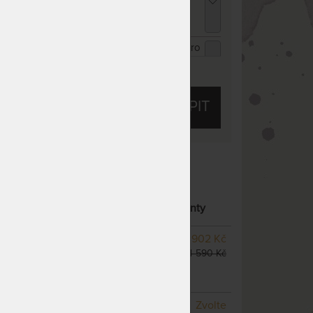
20 cm
05 Kč
chci slevu
45 Kč
ENCEL TROPICO kakaová - prostěradlo pro
ysoké i atypické matrace 90 - 100 x 200 -
ZOBRAZIT VŠECHNY SLEVY A SLUŽBY
20 cm
05 Kč
chci slevu
45 Kč
KOUPIT
ENCEL TROPICO antracitová - prostěradlo
ro vysoké i atypické matrace 90 - 100 x 200
 220 cm
05 Kč
chci slevu
45 Kč
 10
Tuhost 7 z 10
- 18 CM ZÓNOVÁ MATRACE
– další varianty
SKLADEM 2 KS
odesíláme
3 902 Kč
do 1 - 2 prac. dnů
4 590 Kč
(další z ext. skladu do 5
prac. dnů)
NA OBJEDNÁVKU
Zvolte