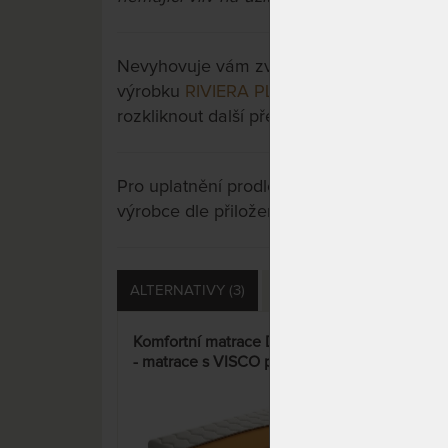
Nevyhovuje vám zvolená varianta výrobku?
výrobku
RIVIERA PLUS - 18 cm zónová ma
rozkliknout další přes tlačítko "Zobrazit vš
Pro uplatnění prodloužené záruky je nutn
výrobce dle přiložených instrukcí u výrobk
ALTERNATIVY (3)
PŘÍSLUŠENSTVÍ (9)
D
Komfortní matrace DREAM LUX
VER
- matrace s VISCO pěnou a
prof
Aloe Vera Silver potahem
poh
11%