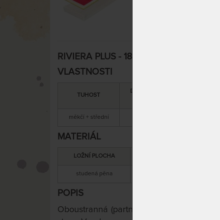
RIVIERA PLUS - 18 cm zónová matrace 
VLASTNOSTI
DOPORUČENÁ
SNÍMATEL
TUHOST
NOSNOST
POTAH
měkčí + střední
110 kg
ano
MATERIÁL
LOŽNÍ PLOCHA
MATERIÁL JÁDRA
studená pěna
studená pěna
POPIS
Oboustranná (partnerská) matrace s výškou