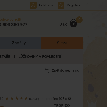
Přihlášení
Registrace
bujete poradit?
0
0 Kč
0 603 360 977
Značky
Slevy
ŠTÁŘE
LŮŽKOVINY A POVLEČENÍ
Zpět do seznamu
ntů
•
prodáno 105 x
5,0
(3x)
ico