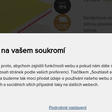
15%
Sendvičová ma
ložnou plocho
tuhostí.
80 x 200 
 na vašem soukromí
na objednávku
do 10 - 20 prac
roto, abychom zajistili funkčnosti webu a pokud nám dáte so
Tento produkt si
sah stránek podle vašich preferencí. Tlačítkem „Souhlasit a 
 a budeme tak moci předat údaje o používání našeho webu z
T
h a sociálních sítích případně taky na dalších webech.
m
c
5
T
Podrobné nastavení
v