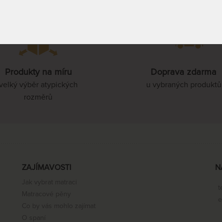
80 x 210 cm
Produkty na míru
Doprava zdarma
85 x 210 cm
velký výběr atypických
u vybraných produktů
rozměrů
90 x 210 cm
100 x 210 cm
ZAJÍMAVOSTI
N
Jak vybrat matraci
110 x 210 cm
t
Matracové pěny
e
Co by vás mohlo zajímat
O spaní
120 x 210 cm