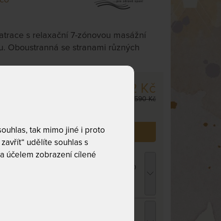
trace s relaxační 7-zónovou masážní
u. Oboustranná se stranami různých
3 902 Kč
cm
,
odesíláme
4 590 Kč
. dnů
uhlas, tak mimo jiné i proto
 již zakoupilo
105
zákazníků.
zavřít“ udělíte souhlas s
a účelem zobrazení cílené
ROPICO POLYCOTTON MEDICAL -
atracový chránič - praní na 95 °C 80 x 200
m
55 Kč
chci slevu
35 Kč
opper VISCO MEDIDRY KOMPRI 4 cm -
rchní matrace z paměťové pěny - AKCE