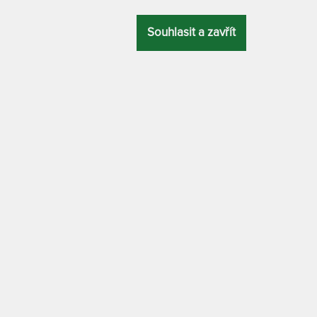
"
1
Souhlasit a zavřít
T
v
2
80 x 200 cm
7
T
NÝ
CELKOVÁ
v
ZÁRUKA
PROFILACE
VÝŠKA
2
7
Tuhost 5 z
18 cm
3 roky
7 zón
T
p
RIVIERA PLUS 
-
MATERIÁL POTAHU
7
90 x 200 cm
s klimatizační vrstvou z dutého vlákna
 18 cm a rozdílnou tuhostí a profilací
ATYP