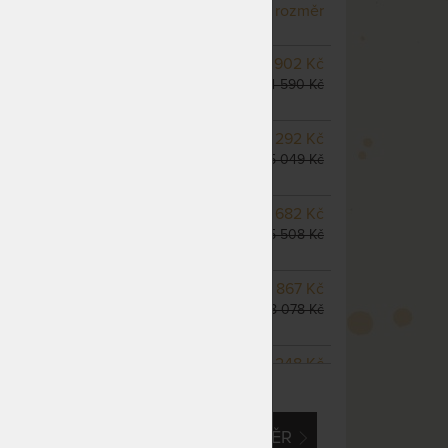
odesíláme do 10 - 20 prac.
rozměr
dnů
NA OBJEDNÁVKU
3 902 Kč
odesíláme do 10 - 20 prac.
4 590 Kč
dnů
NA OBJEDNÁVKU
4 292 Kč
odesíláme do 10 - 20 prac.
5 049 Kč
dnů
m
NA OBJEDNÁVKU
4 682 Kč
odesíláme do 10 - 20 prac.
5 508 Kč
dnů
NA OBJEDNÁVKU
6 867 Kč
odesíláme do 10 - 20 prac.
8 078 Kč
dnů
NA OBJEDNÁVKU
6 248 Kč
ZOBRAZIT VŠECHNY VARIANTY
odesíláme do 10 - 20 prac.
7 350 Kč
dnů
EM O VLASTNÍ, ATYPICKÝ ROZMĚR
NA OBJEDNÁVKU
7 803 Kč