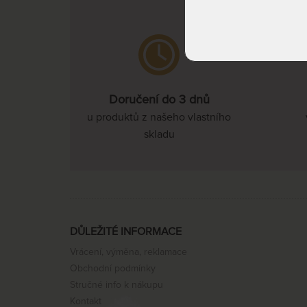
Doručení do 3 dnů
u produktů z našeho vlastního
skladu
DŮLEŽITÉ INFORMACE
Vrácení, výměna, reklamace
Obchodní podmínky
Stručné info k nákupu
Kontakt