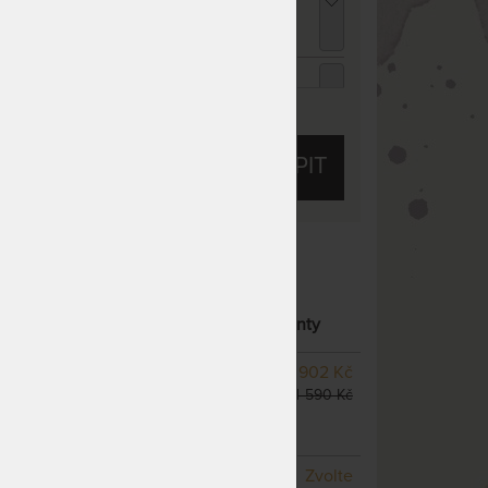
Férové ceny" 80 x 200 cm
 600 Kč
chci slevu
120 Kč
ENCEL TROPICO bílá - prostěradlo pro
ysoké i atypické matrace 90 - 100 x 200 -
ZOBRAZIT VŠECHNY SLEVY A SLUŽBY
20 cm
05 Kč
chci slevu
45 Kč
KOUPIT
ENCEL TROPICO kakaová - prostěradlo pro
ysoké i atypické matrace 90 - 100 x 200 -
20 cm
05 Kč
chci slevu
45 Kč
 10
Tuhost 7 z 10
ENCEL TROPICO antracitová - prostěradlo
ro vysoké i atypické matrace 90 - 100 x 200
- 18 CM ZÓNOVÁ MATRACE
– další varianty
 220 cm
05 Kč
chci slevu
45 Kč
SKLADEM 2 KS
odesíláme
3 902 Kč
do 1 - 2 prac. dnů
4 590 Kč
(další z ext. skladu do 5
prac. dnů)
NA OBJEDNÁVKU
Zvolte