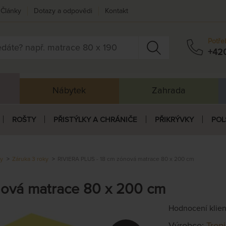
Články
Dotazy a odpovědi
Kontakt
Potře
+42
Nábytek
Zahrada
ROŠTY
PŘISTÝLKY A CHRÁNIČE
PŘIKRÝVKY
POL
ky
Záruka 3 roky
RIVIERA PLUS - 18 cm zónová matrace 80 x 200 cm
nová matrace 80 x 200 cm
Hodnocení klie
Výrobce:
Trop