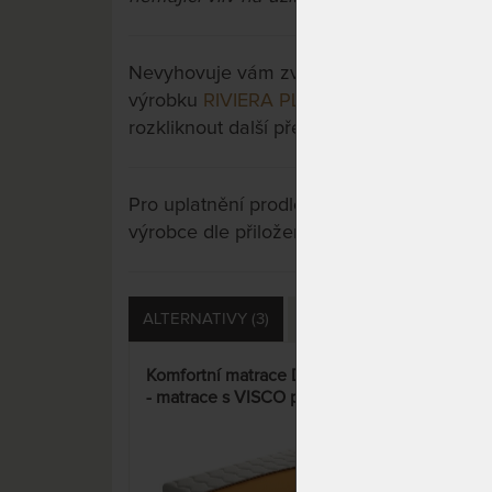
Nevyhovuje vám zvolená varianta výrobku?
výrobku
RIVIERA PLUS - 18 cm zónová ma
rozkliknout další přes tlačítko "Zobrazit vš
Pro uplatnění prodloužené záruky je nutn
výrobce dle přiložených instrukcí u výrobk
ALTERNATIVY (3)
PŘÍSLUŠENSTVÍ (9)
D
Komfortní matrace DREAM LUX
VER
- matrace s VISCO pěnou a
prof
Aloe Vera Silver potahem
poh
11%