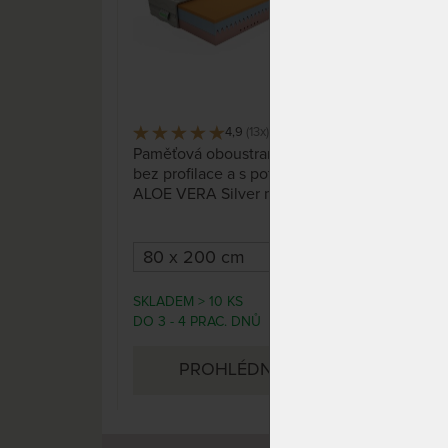
4,9
(13x)
269 x
Paměťová oboustranná matrace
Oblí
bez profilace a s potahem z
obo
ALOE VERA Silver materiálu.
kval
zaru
dlou
SKLADEM > 10 KS
SKLA
4 799 Kč
DO 3 - 4 PRAC. DNŮ
DO 3
5 407 Kč
PROHLÉDNOUT