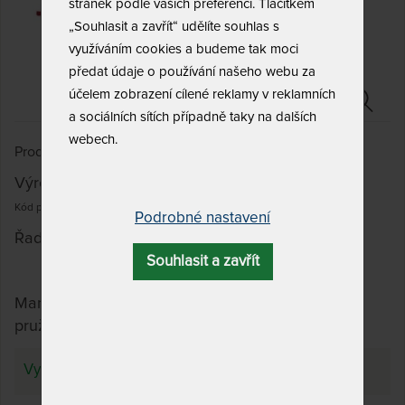
stránek podle vašich preferencí. Tlačítkem
„Souhlasit a zavřít“ udělíte souhlas s
využíváním cookies a budeme tak moci
předat údaje o používání našeho webu za
účelem zobrazení cílené reklamy v reklamních
a sociálních sítích případně taky na dalších
webech.
Prodáno 12 x
Výrobce:
Ahorn
Kód produktu: 10
Podrobné nastavení
Řada:
Ahorn rošty polohovatelné
Souhlasit a zavřít
Manuálně polohovatelný postelový rošt s 28
pružnými lamelami.
Vyberte prosím variantu.