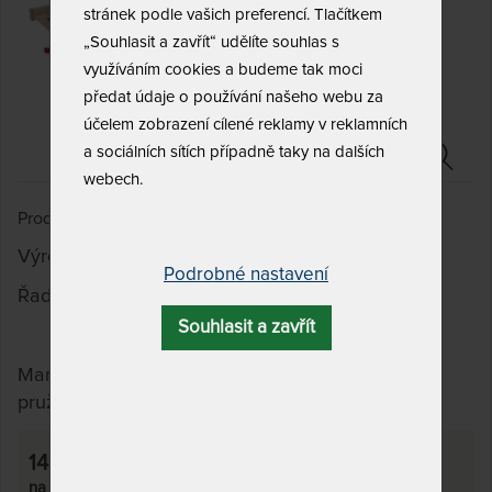
stránek podle vašich preferencí. Tlačítkem
„Souhlasit a zavřít“ udělíte souhlas s
využíváním cookies a budeme tak moci
předat údaje o používání našeho webu za
účelem zobrazení cílené reklamy v reklamních
a sociálních sítích případně taky na dalších
webech.
Prodáno 12 x
Výrobce:
Ahorn
Podrobné nastavení
Řada:
Ahorn rošty polohovatelné
Souhlasit a zavřít
Manuálně polohovatelný postelový rošt s 28
pružnými lamelami.
140 x 190 cm
na objednávku,
odesíláme do 10 - 15 prac. dnů