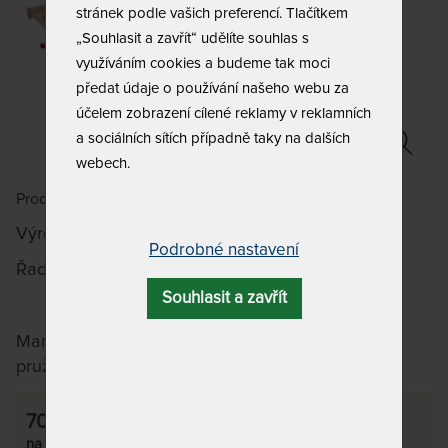
stránek podle vašich preferencí. Tlačítkem
„Souhlasit a zavřít“ udělíte souhlas s
využíváním cookies a budeme tak moci
předat údaje o používání našeho webu za
účelem zobrazení cílené reklamy v reklamních
a sociálních sítích případně taky na dalších
webech.
Prodáno 12 x
Výrobce:
Ahorn
Podrobné nastavení
Řada:
Ahorn rošty polohovatelné
Souhlasit a zavřít
Manuálně polohovatelný postelový rošt s 28
pružnými lamelami.
70 x 195 cm
na objednávku,
odesíláme do 10 - 15 prac. dnů