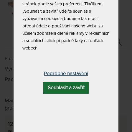
stránek podle vašich preferencí. Tlačítkem
„Souhlasit a zavřít“ udělíte souhlas s
využíváním cookies a budeme tak moci
předat údaje o používání našeho webu za
účelem zobrazení cílené reklamy v reklamních
a sociálních sítích případně taky na dalších
webech.
Prodáno 12 x
Výrobce:
Ahorn
Podrobné nastavení
Řada:
Ahorn rošty polohovatelné
Souhlasit a zavřít
Manuálně polohovatelný postelový rošt s 28
pružnými lamelami.
120 x 210 cm
na objednávku,
odesíláme do 10 - 15 prac. dnů