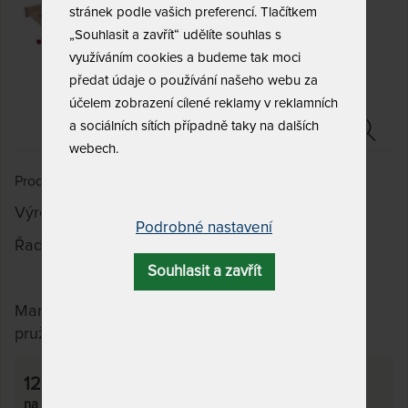
stránek podle vašich preferencí. Tlačítkem
„Souhlasit a zavřít“ udělíte souhlas s
využíváním cookies a budeme tak moci
předat údaje o používání našeho webu za
účelem zobrazení cílené reklamy v reklamních
a sociálních sítích případně taky na dalších
webech.
Prodáno 12 x
Výrobce:
Ahorn
Podrobné nastavení
Řada:
Ahorn rošty polohovatelné
Souhlasit a zavřít
Manuálně polohovatelný postelový rošt s 28
pružnými lamelami.
120 x 195 cm
na objednávku,
odesíláme do 10 - 15 prac. dnů