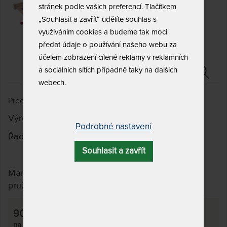
stránek podle vašich preferencí. Tlačítkem
„Souhlasit a zavřít“ udělíte souhlas s
využíváním cookies a budeme tak moci
předat údaje o používání našeho webu za
účelem zobrazení cílené reklamy v reklamních
a sociálních sítích případně taky na dalších
webech.
Prodáno 12 x
Výrobce:
Ahorn
Podrobné nastavení
Řada:
Ahorn rošty polohovatelné
Souhlasit a zavřít
Manuálně polohovatelný postelový rošt s 28
pružnými lamelami.
90 x 220 cm
na objednávku,
odesíláme do 10 - 15 prac. dnů