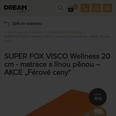
0
Zpět do seznamu
Home
Spánek
Matrace
Pro koho
Pro alergiky
SUPER FOX VISCO Wellness 20 cm - matrace s línou pěnou – AKCE „Férové
ceny“
SUPER FOX VISCO Wellness 20
cm - matrace s línou pěnou –
AKCE „Férové ceny“
15%