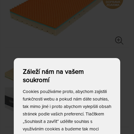
Záleží nám na vašem
soukromí
Cookies používáme proto, abychom zajistili
funkčnosti webu a pokud nám dáte souhlas,
tak mimo jiné i proto abychom vylepšili obsah
stránek podle vašich preferencí. Tlačítkem
„Souhlasit a zavřít“ udělíte souhlas s
využíváním cookies a budeme tak moci