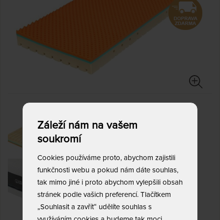
Záleží nám na vašem
soukromí
Cookies používáme proto, abychom zajistili
funkčnosti webu a pokud nám dáte souhlas,
tak mimo jiné i proto abychom vylepšili obsah
stránek podle vašich preferencí. Tlačítkem
„Souhlasit a zavřít“ udělíte souhlas s
využíváním cookies a budeme tak moci