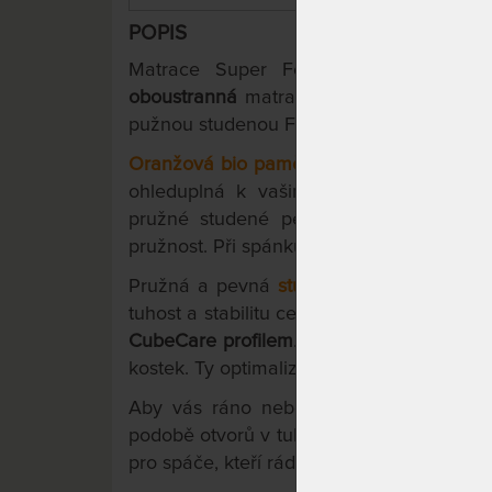
POPIS
Matrace Super Fox je česká matrac
oboustranná
matrace, z měkčí strany s bi
pužnou studenou Flexifoam pěnou.
Oranžová bio paměťová (visco) pěna
, vy
ohleduplná k vašim kloubům a poskytuj
pružné studené pěny, která napomáhá t
pružnost. Při spánku se tedy budete snadn
Pružná a pevná
studená pěna Flexifoam
tuhost a stabilitu celé 7-zónové konstrukc
CubeCare profilem
. Je to spůsob přerezá
kostek. Ty optimalizují rozložení tlaku a z
Aby vás ráno neboleli ramena, je mat
podobě otvorů v tuhé Flexifoam pěně. Ob
pro spáče, kteří rádi spí na boku.