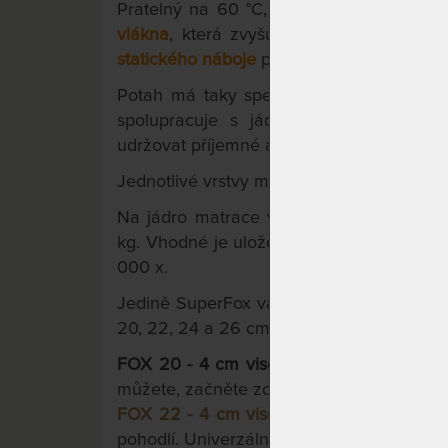
Pratelný na 60 °C, 2-dílný potah Welln
vlákna
, která zvyšuje prodyšnost, izolu
statického náboje
pro hluboký spánek.
Potah má taky speciální
odvětrávací sy
spolupracuje s jádrem matrace. Zajiš
udržovat příjemné a zdravé mikroklima lů
Jednotlivé vrstvy matrace jsou lepeny zd
Na jádro matrace výrobce poskytuje zár
kg. Vhodné je uložení na pevné či poloho
000 x.
Jedině SuperFox vám nabízí
možnost zvol
20, 22, 24 a 26 cm.
FOX 20 - 4 cm visco pěny.
Výškový stand
můžete, začněte zde.
FOX 22 - 4 cm visco pěny
.
O fous vyšší, 
pohodlí. Univerzální použití. Lišácká volba