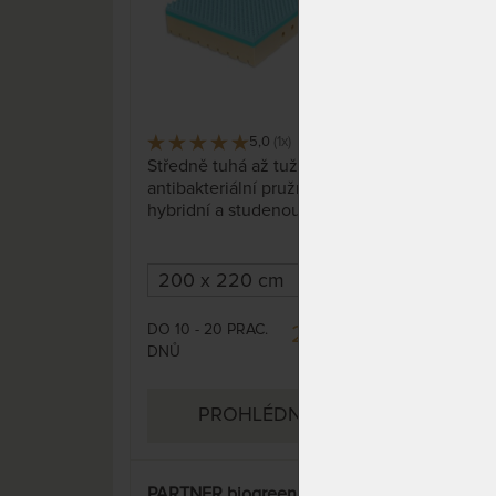
5,0
(1x)
41 x
Středně tuhá až tužší,
Stře
antibakteriální pružná matrace s
anti
hybridní a studenou pěnou.
hybr
Hybridní pěna spojuje ty
Hybr
nejlepší vlastnosti studené i
nejl
paměťové pěny a latexu: je
pamě
pružná, prodyšná, má optimální
pruž
tuhost, vynikající termoregulaci,
tuho
DO 10 - 20 PRAC.
DO 1
20 394 Kč
pomáhá omezit pocení a je
pom
DNŮ
DNŮ
super odolná.
23 993 Kč
supe
PROHLÉDNOUT
PARTNER biogreen 18 cm -
PAR