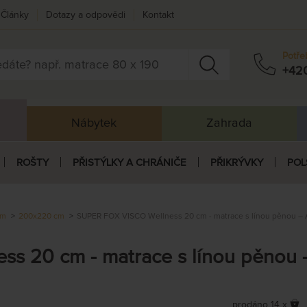
Články
Dotazy a odpovědi
Kontakt
Potře
+42
Nábytek
Zahrada
ROŠTY
PŘISTÝLKY A CHRÁNIČE
PŘIKRÝVKY
POL
cm
200x220 cm
SUPER FOX VISCO Wellness 20 cm - matrace s línou pěnou – 
s 20 cm - matrace s línou pěnou 
prodáno 14 x