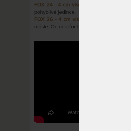
FOX 24 - 4 cm visco pěny
.
Výška s pocit
pohyblivé jedince.
FOX 26 - 4 cm visco pěny
.
Pro krále liš
másle. Od mlaďochů po seniory.