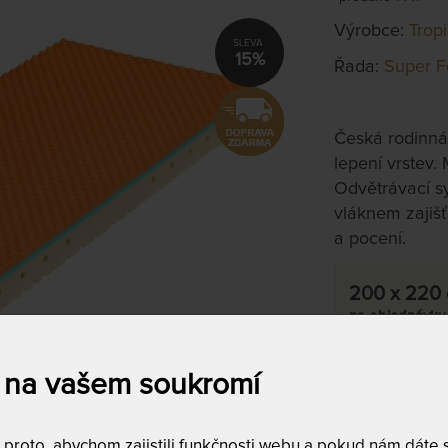
Výrobce:
Trop
15%
Řada:
Super F
Česká rodinná
lepení vrstev.
Odvětrávací s
vláknem zajišť
a pocení.
200 x 220
na objednávku
do 10 - 20 prac
 na vašem soukromí
Tento produkt si
roto, abychom zajistili funkčnosti webu a pokud nám dáte so