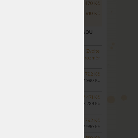
 Visco Wellness 24 cm
23 470 Kč
 Visco Wellness 26 cm
25 910 Kč
CO WELLNESS 20 CM - MATRACE S LÍNOU
 „FÉROVÉ CENY“
– další varianty
NA OBJEDNÁVKU
Zvolte
odesíláme do 10 - 20 prac.
rozměr
dnů
NA OBJEDNÁVKU
6 792 Kč
odesíláme do 10 - 20 prac.
7 990 Kč
dnů
NA OBJEDNÁVKU
7 471 Kč
odesíláme do 10 - 20 prac.
8 789 Kč
dnů
SKLADEM 5 KS
odesíláme
6 792 Kč
do 5 prac. dnů
7 990 Kč
m
NA OBJEDNÁVKU
8 150 Kč