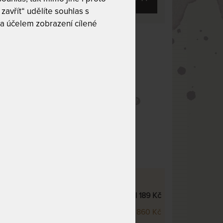
zavřít“ udělíte souhlas s
a účelem zobrazení cílené
 10
Tuhost 9 z 10
Nosnost 135 kg
olébky
obek
Praní na 60 °C
ný
Snímatelný potah
potah
HR pěna
ofilace
SCO WELLNESS - VÝŠKOVÉ VARIANTY
 Visco Wellness 20 cm
21 189 Kč
 Visco Wellness 22 cm
22 860 Kč