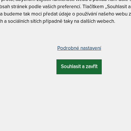
sah stránek podle vašich preferencí. Tlačítkem „Souhlasit a 
 a budeme tak moci předat údaje o používání našeho webu z
h a sociálních sítích případně taky na dalších webech.
Tuhost 7 z
Ramenní k
race s línou pěnou – AKCE „Férové
Český výr
Podrobné nastavení
Oboustran
Souhlasit a zavřít
OVÁ
ZÁRUKA
PROFILACE
ÚČEL
Dělitelný 
KA
Masážní pr
cm
6 let
7 zón
pohybové problémy
SUPER FOX VI
MATERIÁL POTAHU
Super Fox
bakteriální / praní na 60 °C + odvětrávací systém +
Super Fox
antistatický