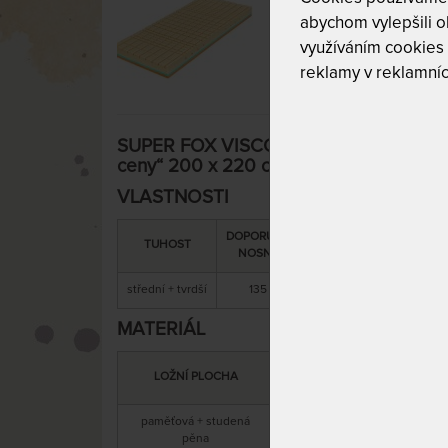
abychom vylepšili ob
využíváním cookies
reklamy v reklamníc
SUPER FOX VISCO Wellness 20 cm - mat
ceny“ 200 x 220 cm
VLASTNOSTI
DOPORUČENÁ
SNÍMATELNÝ
CELK
TUHOST
NOSNOST
POTAH
VÝŠ
střední + tvrdší
135 kg
ano
20 
MATERIÁL
MATERIÁL
LOŽNÍ PLOCHA
JÁDRA
paměťová + studená
anti
studená pěna
pěna