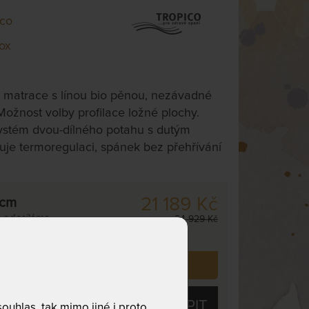
ico
ox
 matrace s línou bio pěnou, nezávadné
 Možnost volby profilace ložné plochy.
ystém dvou-dílného potahu s dutým
uje termoregulaci, spánek bez přehřívání
21 189 Kč
 cm
,
odesíláme
24 929 Kč
. dnů
 již zakoupilo
14
zákazníků.
KOUPIT
uhlas, tak mimo jiné i proto