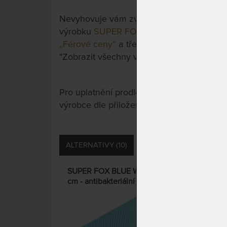
Nevyhovuje vám zvolená varianta výrobku?
výrobku
SUPER FOX VISCO Wellness 20 c
„Férové ceny“
a třeba si vyberete jinou. St
"Zobrazit všechny varianty".
Pro uplatnění prodloužené záruky je nutn
výrobce dle přiložených instrukcí u výrobk
ALTERNATIVY (10)
PŘÍSLUŠENSTVÍ (15)
SUPER FOX BLUE Wellness 20
SUP
cm - antibakteriální matrace s
cm -
hybridní a HR pěnou – AKCE
vhod
„Férové ceny“
„Fé
15%