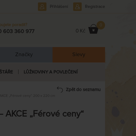
Přihlášení
Registrace
bujete poradit?
0
0 Kč
0 603 360 977
Značky
Slevy
ŠTÁŘE
LŮŽKOVINY A POVLEČENÍ
Zpět do seznamu
AKCE „Férové ceny“ 200 x 220 cm
– AKCE „Férové ceny“