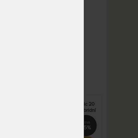
NA OBJEDNÁVKU
14 941 Kč
odesíláme do 10 - 20 prac.
17 578 Kč
dnů
NA OBJEDNÁVKU
7 471 Kč
odesíláme do 10 - 20 prac.
8 789 Kč
dnů
NA OBJEDNÁVKU
7 471 Kč
odesíláme do 10 - 20 prac.
8 789 Kč
dnů
NA OBJEDNÁVKU
7 471 Kč
odesíláme do 10 - 20 prac.
8 789 Kč
dnů
NA OBJEDNÁVKU
8 150 Kč
odesíláme do 10 - 20 prac.
9 588 Kč
 20
SUPER FOX CLOUD Classic 20
dnů
 –
cm - matrace s jemnou hybridní
pěnou GelTouch – AKCE
NA OBJEDNÁVKU
8 965 Kč
„Férové ceny“
odesíláme do 10 - 20 prac.
10 547 Kč
%
15%
dnů